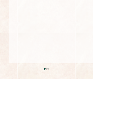
お寺の入り口道
について
コメント
本堂に向かって左
で、しばらく工事
います。 木更津
コメントを追加…
台風の対応 おとうば
事で、詳細は分か
が、ご来訪いただ
受け取りについて（令和6