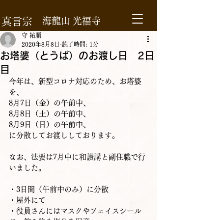
真言宗
海龍山
光福寺
守 祐順
2020年8月8日
読了時間: 1分
お塔婆（とうば）のお渡し日 2日
目
今年は、新型コロナ対応のため、お塔婆
を、
8月7日（金）の午前中、
8月8日（土）の午前中、
8月9日（日）の午前中、
に分散してお渡ししております。
なお、法要は7月中に和讃講と副住職で行
いました。
・3日間（午前中のみ）に分散
・屋外にて
・役員さんにはマスクやフェイスシール